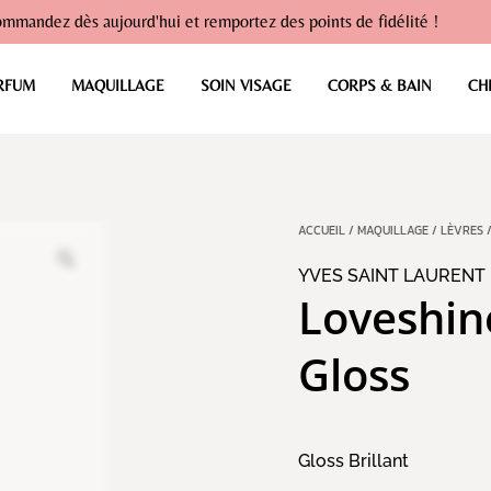
mmandez dès aujourd'hui et remportez des points de fidélité !
RFUM
MAQUILLAGE
SOIN VISAGE
CORPS & BAIN
CH
ACCUEIL
/
MAQUILLAGE
/
LÈVRES
YVES SAINT LAURENT
Loveshin
Gloss
Gloss Brillant