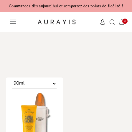
Commandez dès aujourd'hui et remportez des points de fidélité !
0