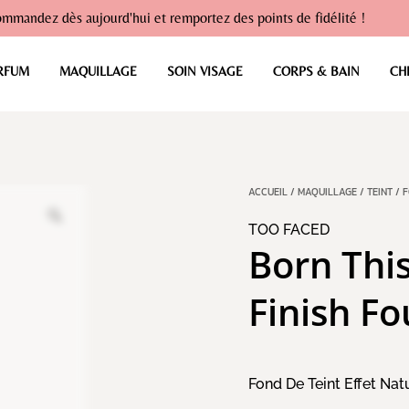
mmandez dès aujourd'hui et remportez des points de fidélité !
RFUM
MAQUILLAGE
SOIN VISAGE
CORPS & BAIN
CH
ACCUEIL
/
MAQUILLAGE
/
TEINT
/
F
TOO FACED
Born Thi
Finish F
Fond De Teint Effet Nat