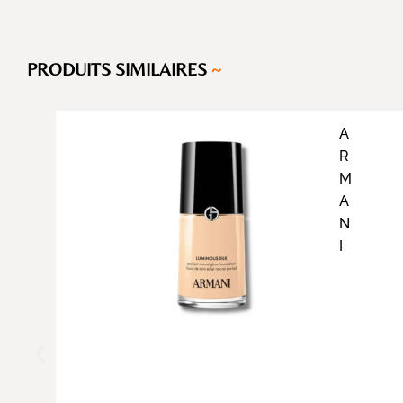
PRODUITS SIMILAIRES
~
A
R
M
A
N
I