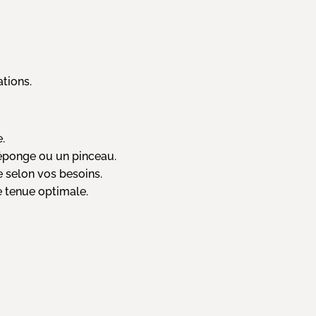
ations.
.
 éponge ou un pinceau.
 selon vos besoins.
e tenue optimale.