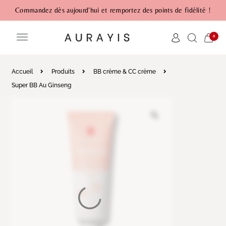
Commandez dès aujourd'hui et remportez des points de fidélité !
0
Accueil
Produits
BB crème & CC crème
Super BB Au Ginseng