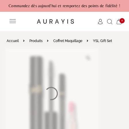
Commandez dès aujourd'hui et remportez des points de fidélité !
0
Accueil
Produits
Coffret Maquillage
YSL Gift Set