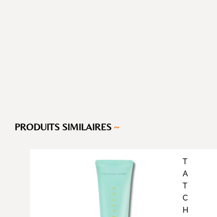
PRODUITS SIMILAIRES
~
T
A
T
C
H