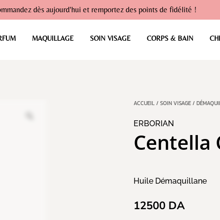
mmandez dès aujourd'hui et remportez des points de fidélité !
RFUM
MAQUILLAGE
SOIN VISAGE
CORPS & BAIN
CH
ACCUEIL
/
SOIN VISAGE
/
DÉMAQUI
ERBORIAN
Centella 
Huile Démaquillane
12500
DA