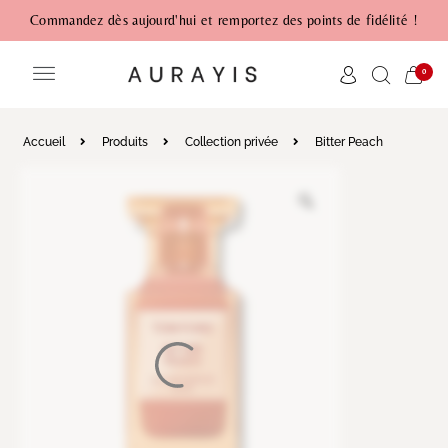
Commandez dès aujourd'hui et remportez des points de fidélité !
0
Accueil
Produits
Collection privée
Bitter Peach