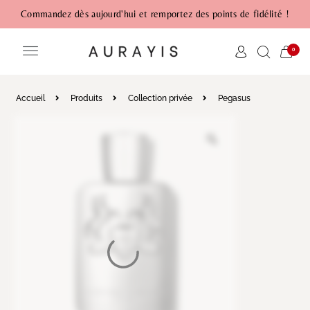
Commandez dès aujourd'hui et remportez des points de fidélité !
0
Accueil
Produits
Collection privée
Pegasus