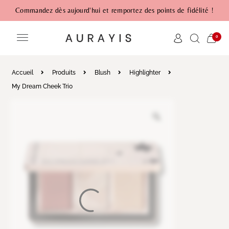
Commandez dès aujourd'hui et remportez des points de fidélité !
0
Accueil
Produits
Blush
Highlighter
My Dream Cheek Trio