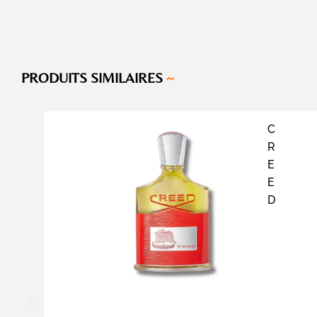
PRODUITS SIMILAIRES
~
C
R
E
E
D