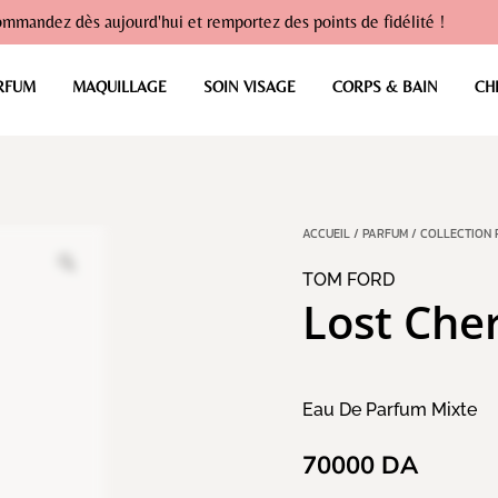
mmandez dès aujourd'hui et remportez des points de fidélité !
RFUM
MAQUILLAGE
SOIN VISAGE
CORPS & BAIN
CH
ACCUEIL
/
PARFUM
/
COLLECTION 
TOM FORD
Lost Che
Eau De Parfum Mixte
70000
DA