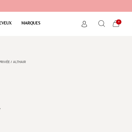
0
EVEUX
MARQUES
PRIVÉE
/ ALTHAIR
e