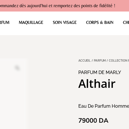
mmandez dès aujourd'hui et remportez des points de fidélité !
RFUM
MAQUILLAGE
SOIN VISAGE
CORPS & BAIN
CH
ACCUEIL
/
PARFUM
/
COLLECTION 
PARFUM DE MARLY
Althair
Eau De Parfum Homm
79000
DA