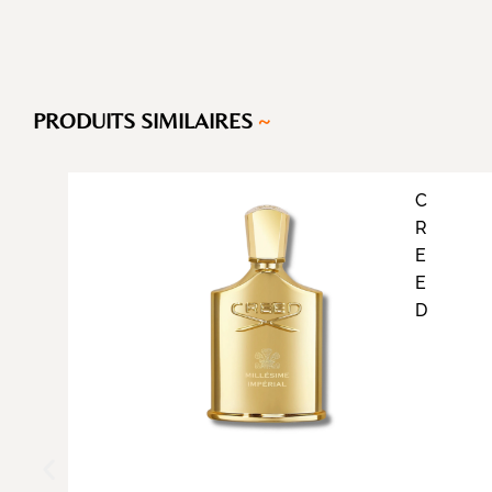
PRODUITS SIMILAIRES
~
C
R
E
E
D