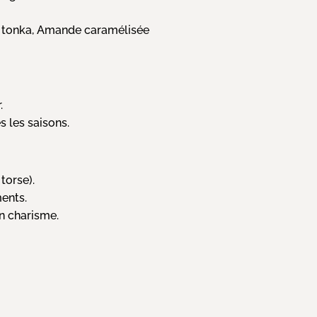
e tonka, Amande caramélisée
.
 les saisons.
torse).
ments.
n charisme.