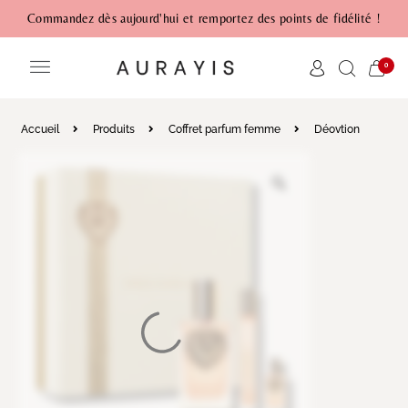
Commandez dès aujourd'hui et remportez des points de fidélité !
0
Accueil
Produits
Coffret parfum femme
Déovtion