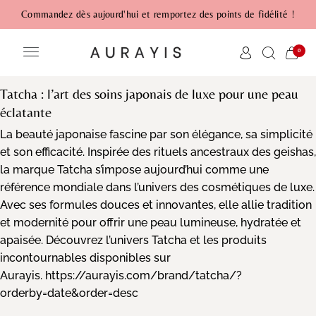
Commandez dès aujourd'hui et remportez des points de fidélité !
0
Tatcha : l’art des soins japonais de luxe pour une peau
éclatante
La beauté japonaise fascine par son élégance, sa simplicité
et son efficacité. Inspirée des rituels ancestraux des geishas,
la marque
Tatcha
s’impose aujourd’hui comme une
référence mondiale dans l’univers des cosmétiques de luxe.
Avec ses formules douces et innovantes, elle allie tradition
et modernité pour offrir une peau lumineuse, hydratée et
apaisée. Découvrez l’univers
Tatcha
et les produits
incontournables disponibles sur
Aurayis
.
https://aurayis.com/brand/tatcha/?
orderby=date&order=desc