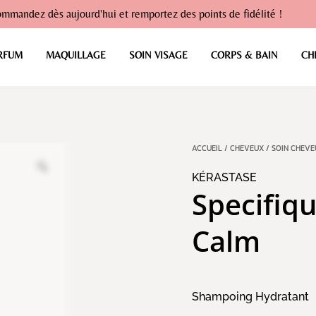
mmandez dès aujourd'hui et remportez des points de fidélité !
RFUM
MAQUILLAGE
SOIN VISAGE
CORPS & BAIN
CH
ACCUEIL
/
CHEVEUX
/
SOIN CHEVE
KÉRASTASE
Specifiqu
Calm
Shampoing Hydratant