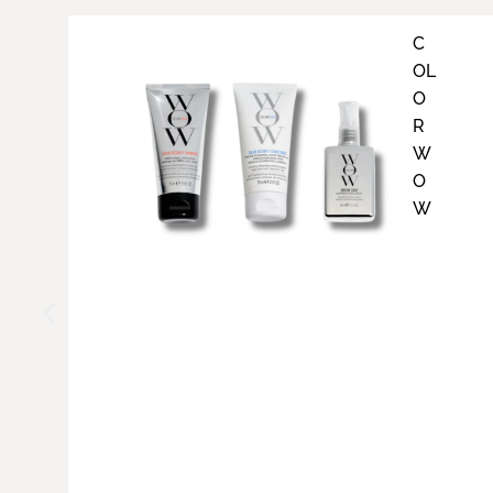
C
OL
O
R
W
O
W