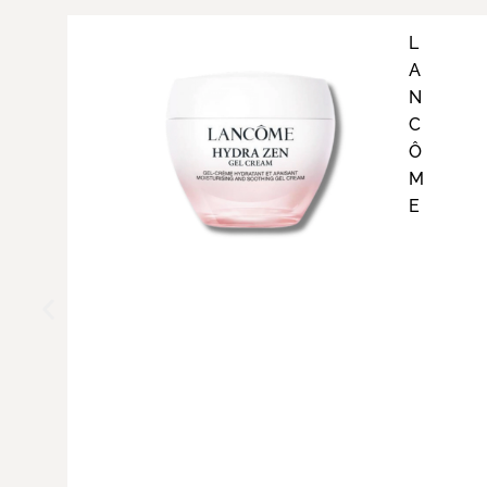
L
A
N
C
Ô
M
E