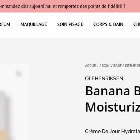
mmandez dès aujourd'hui et remportez des points de fidélité !
RFUM
MAQUILLAGE
SOIN VISAGE
CORPS & BAIN
CH
ACCUEIL
/
SOIN VISAGE
/
CRÈME D
OLEHENRIKSEN
Banana B
Moisturi
Crème De Jour Hydrata