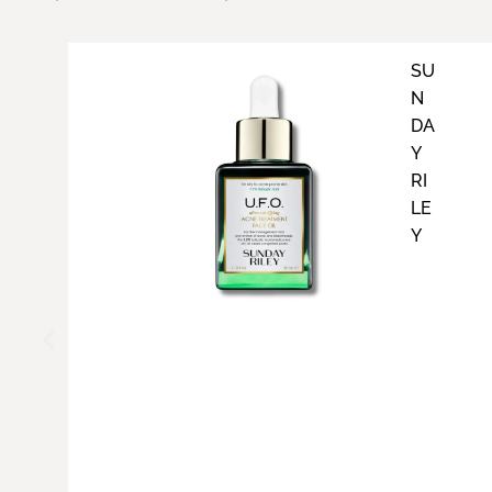
SU
N
DA
Y
RI
LE
Y