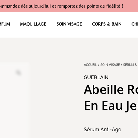
mmandez dès aujourd'hui et remportez des points de fidélité !
RFUM
MAQUILLAGE
SOIN VISAGE
CORPS & BAIN
CH
ACCUEIL
/
SOIN VISAGE
/
SÉRUM & 
GUERLAIN
Abeille 
En Eau J
Sérum Anti-Age